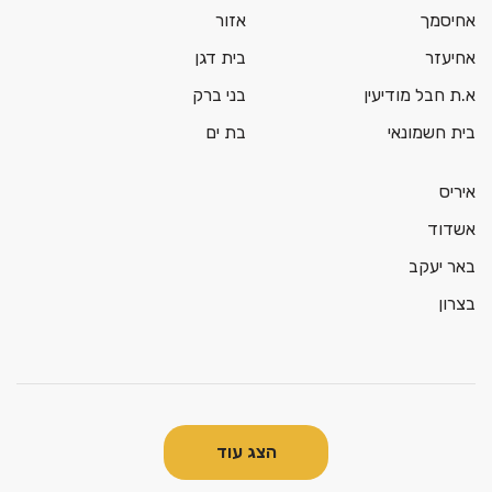
אחיסמך
אזור
אחיעזר
בית דגן
א.ת חבל מודיעין
בני ברק
בית חשמונאי
בת ים
איריס
אשדוד
באר יעקב
בצרון
הצג עוד