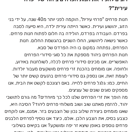
עירית"?
חנות פרחים "פרחי עירית", הוקמה לפני יותר מ40 שנה, על ידי בני
הזוג, יהושוע ועירית. כאשר הייתה עירית ילדה, היא סייעה לסבה
בפרדס. העבודה בפרדס, הולידה בה חלום לפתוח חנות פרחים.
כאשר נישאה ליהושוע, החלו השניים בהגשמת החלום. חנות
הפרחים, נפתחה במקום בו היה הפרדס של סבא.
חנות הפרחים ביהוד מספקת את כל סוגי סידורי הפרחים
האפשריים. אנו מכינים סידורי פרחים לכלה, לשולחנות באירוע,
ולחופה. אנו מומחים בהכנת זרי פרחים מושקעים מעבור יולדות.
לעומת זאת, אנו נספק גם סידורי פרחים ברגעים קשים יותר של
החיים, כמו: גלגל פרחים ללוייה. באם רצונכם לקשט את הבית, אנו
מספקים סוגים שונים של עציצים.
מה הופך את זרי הפרחים שלנו לכל כך מיוחדים? מה גורם לתושבי
יהוד, להזמין מאתנו שוב ושוב משלוחי פרחים ליהוד? הסיבה היא,
שאנו מומחים ביצירת שילוב נכון של הצבעים בזר. אמנם, אנו לוקחים
כצבע בסיס, את הצבע הלבן. אולם, כיצד אנו נוסיף לפרחים הלבנים
פרחים נוספים באופן שיצא זר יפה ומושקע? אנו בקיאים בשילובי