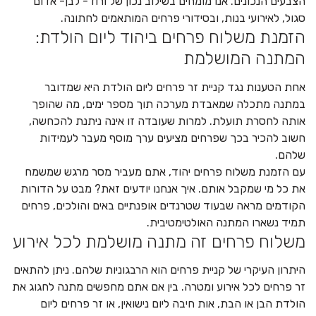
הצבעים הנכונים. אנו מומחים בשילוב נכון של ורוד- לבן- אדום
סגול, לאירועי בנות, ובסידורי פרחים המותאמים לחתונה.
הזמנת משלוח פרחים ביהוד ליום הולדת:
המתנה המושלמת
אחת הטענות נגד קניית זר פרחים ליום הולדת היא שמדובר
במתנה מתכלה שמאבדת מערכה תוך מספר ימים, מה שהופך
אותה לחסרת תועלת. למרות שעובדה זו אינה ניתנת להכחשה,
חשוב להכיר בכך שפרחים מציעים ערך מוסף מעבר לעמידות
שלהם.
עם הזמנת משלוח פרחים יהוד, אתם מעביר מסר מרגש שמשמח
את כל מי שמקבל אותם. איך אנחנו יודעים זאת? מבט על הדורות
הקודמים מראה שבעוד שטרנדים אופנתיים באים והולכים, פרחים
תמיד נשארו המתנה האולטימטיבית.
משלוח פרחים זה מתנה מושלמת לכל אירוע
היתרון העיקרי של קניית פרחים הוא הרבגוניות שלהם. ניתן להתאים
זר פרחים לכל אירוע ומטרה. בין אם אתם מחפשים מתנה לחגוג את
הולדת הבן או הבת, אות חיבה ליום נישואין, או זר פרחים ליום