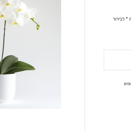
* לבירור
מים