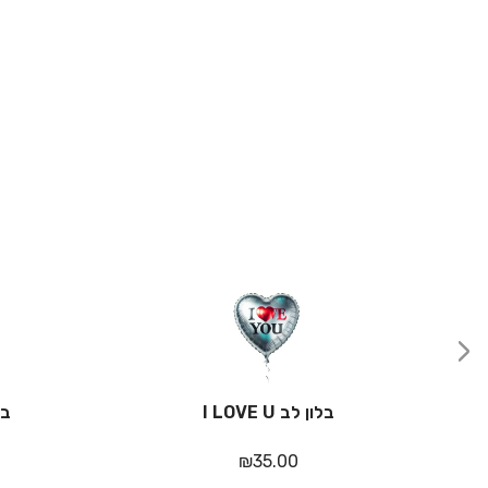
‹
בלון לב I LOVE U
בל
₪
35.00