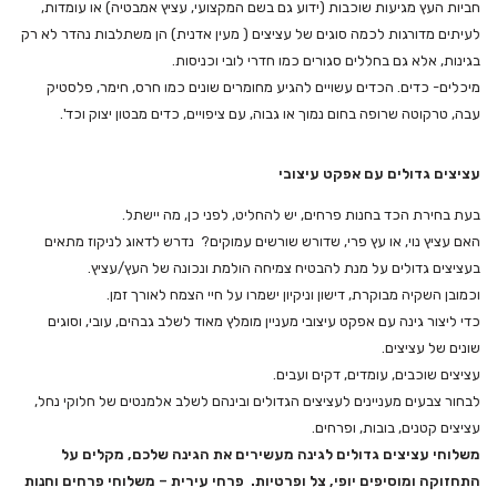
חביות העץ מגיעות שוכבות (ידוע גם בשם המקצועי, עציץ אמבטיה) או עומדות,
לעיתים מדורגות לכמה סוגים של עציצים ( מעין אדנית) הן משתלבות נהדר לא רק
בגינות, אלא גם בחללים סגורים כמו חדרי לובי וכניסות.
מיכלים- כדים. הכדים עשויים להגיע מחומרים שונים כמו חרס, חימר, פלסטיק
עבה, טרקוטה שרופה בחום נמוך או גבוה, עם ציפויים, כדים מבטון יצוק וכד'.
עציצים גדולים עם אפקט עיצובי
בעת בחירת הכד בחנות פרחים, יש להחליט, לפני כן, מה יישתל.
האם עציץ נוי, או עץ פרי, שדורש שורשים עמוקים? נדרש לדאוג לניקוז מתאים
בעציצים גדולים על מנת להבטיח צמיחה הולמת ונכונה של העץ/עציץ.
וכמובן השקיה מבוקרת, דישון וניקיון ישמרו על חיי הצמח לאורך זמן.
כדי ליצור גינה עם אפקט עיצובי מעניין מומלץ מאוד לשלב גבהים, עובי, וסוגים
שונים של עציצים.
עציצים שוכבים, עומדים, דקים ועבים.
לבחור צבעים מעניינים לעציצים הגדולים ובינהם לשלב אלמנטים של חלוקי נחל,
עציצים קטנים, בובות, ופרחים.
משלוחי עציצים גדולים לגינה מעשירים את הגינה שלכם, מקלים על
התחזוקה ומוסיפים יופי, צל ופרטיות.
פרחי עירית – משלוחי פרחים וחנות