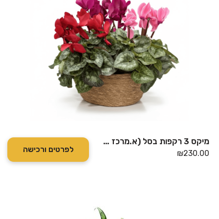
מיקס 3 רקפות בסל (א.מרכז בלבד)
לפרטים ורכישה
₪
230.00