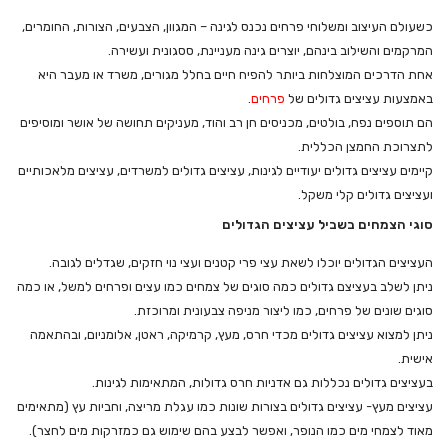
כשעולם העיצוב ומשלוחי פרחים נכנס לגינה – המגוון, הצבעים, הצורות, החומרים,
המרקמים והשילוב בינהם, יוצרים גינה מעניינת, ססגונית ועשירה.
אחת הדרכים המוצלחות ביותר להפיח חיים בחלל מגורים, משרד או מעבר היא
באמצעות עציצים גדולים של
פרחים
.
הם תוספים נפח, בולטים, מכניסים חן רב והוד, מעניקים תחושה של אושר ומוסיפים
לתצרוכת החמצן הכללית.
קיימים עציצים גדולים יעודיים לגינות, עציצים גדולים למשרדים, עציצים מלאכותיים
ועציצים גדולים קלי משקל.
סוגי הצמחים בשביל עציצים הגדולים
העציצים הגדולים יוכלו לשאת עצי פרי קטנים ועצי נוי חזקים, שגדלים לגובה.
ניתן לשלב בעציצם גדולים כמה סוגים של צמחים כמו עצים ופרחים למשל, או כמה
סוגים שונים של פרחים, כמו ליצור מניפה צבעונית ומרוכזת.
ניתן למצוא עציצים גדולים מכדי חרס, מעץ, קרמיקה, ראטן, אלומניום, ובהתאמה
אישית.
בעציצים גדולים נכללות גם אדניות חרס גדולות, המתאימות לגינות.
עציצים מעץ- עציצים גדולים בצורות שונות כמו עגלת מריצה, וחביות עץ (מתאימים
מאוד לצמחי מים כמו הנופר, ואפשר לבצע בהם שימוש גם כמזרקות מים לחצר).