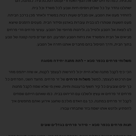
מכוניות. כמה פרחים ישנו את הנוף האפרורי ועמוס הטכנולוגיה. כמתנה, הם
ישתלבו נהדר על כל שולחן ויוסיפו חיות וצבע לכל משרד וכל בית.
להחזיר מעט את הטבע, אנו מבלים שעות רבות במשרד ולאחר מכן ברכב הביתה.
מעט השעות שנותרו לנו בבית עוברות בארגון וסידור הבית. מעטים הזמנים שיוצא
לנו לצאת אל הטבע ולטייל בו, וליהנות מהיופי של הטבע. עציצי פרחים וזרי פרחים
מביאים אל הבית והמשרד את ניחוח הטבע המרענן. הם יוצרים פינה קטנה של טבע
בתוך הבית, ודרך הטיפול בהם מחברים אותנו חזרה אל הטבע.
משלוחי פרחים בכפר סבא – לתת מתנה יחידה מסוגה
הכי כיף לקבל מתנה שלא היית יכול להרשות לעצמך לקנות, או שזה ייתפס מוזר
אם תרכוש לעצמך, למשל
משלוח פרחים
של זר פרחים. מהצד השני, הפרחים כל
כך יפים וצובעים כל קיר חשוף ברעננות וחיות, שאין מי שלא שמח לקבל מחנות
פרחים זר פרחים או עציץ ולשלבו עם הריהוט בבית. כמו שאתם הייתם שמחים
לקבל זר פרחים במתנה, כך גם האדם מולכם שחוגג אירוע ואתם מחפשים איך
להפתיע ולרגש אותו ישמח בזר שתבחרו עבורו.
חנות פרחים בכפר סבא – סידור פרחים בגדלים שונים