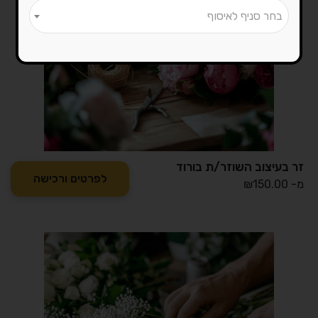
בחר סניף לאיסוף
זר בעיצוב השוזר/ת בורוד
לפרטים ורכישה
מ-
150.00
₪