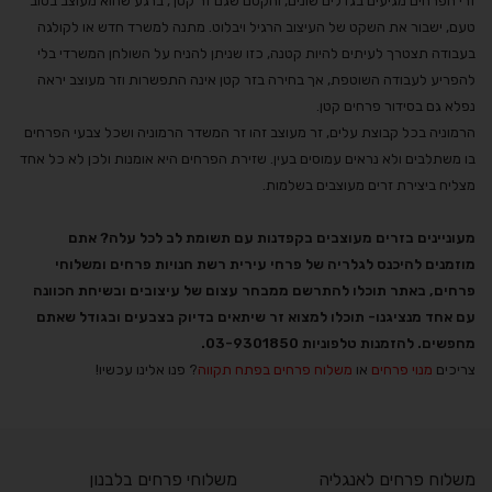
זרי הפרחים מגיעים בגדלים שונים, והקסם שגם זר קטן , ברגע שהוא מעוצב בטוב
טעם, ישבור את השקט של העיצוב הרגיל ויבלוט. מתנה למשרד חדש או לקולגה
בעבודה תצטרך לעיתים להיות קטנה, כזו שניתן להניח על השולחן המשרדי בלי
להפריע לעבודה השוטפת, אך בחירה בזר קטן אינה התפשרות וזר מעוצב יראה
נפלא גם בסידור פרחים קטן.
הרמוניה בכל קבוצת עלים, זר מעוצב זהו זר המשדר הרמוניה ושכל צבעי הפרחים
בו משתלבים ולא נראים עמוסים בעין. שזירת הפרחים היא אומנות ולכן לא כל אחד
מצליח ביצירת זרים מעוצבים בשלמות.
מעוניינים בזרים מעוצבים בקפדנות עם תשומת לב לכל עלה? אתם
מוזמנים להיכנס לגלריה של
פרחי עירית רשת חנויות פרחים ומשלוחי
פרחים
, באתר תוכלו להתרשם ממבחר עצום של עיצובים ובשיחת הכוונה
עם אחד מנציגנו- תוכלו למצוא זר שיתאים בדיוק בצבעים ובגודל שאתם
מחפשים
.
להזמנות טלפוניות 03-9301850.
צריכים
מנוי פרחים
או
משלוח פרחים בפתח תקווה
? פנו אלינו עכשיו!
משלוח פרחים לאנגליה
משלוחי פרחים בלבנון