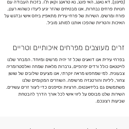
(סייגון), דא נאנג, האי פונג, נא טראנג וקאן ת'ו. בזכות העבודה עם
חנויות פרחים נבחרות, אנו מבטיחים שהזר יגיע ליעדו כשהוא רענן,
פורח ומרשים. השירות של פרחי עירית מתאפיין ביחס אישי ובדגש על
האיכות והטריות שהפכו אותנו למותג מוביל.
זרים מעוצבים מפרחים איכותיים וטריים
בפרחי עירית אנו דואגים שכל זר יהיה מרשים ומיוחד. המבחר שלנו
לוייטנאם כולל ורדים יפהפיים, גרברות מלאות שמחה ואלסטרומריה
צבעונית. למי שמחפש מראה יוקרתי, אנו מציעים שילובים של שושן
צחור, ליליות והורטנזיה מרשימה. השוזרים המקומיים שלנו
משתמשים גם בליזיאנטוס, חרציות וסייפנים כדי ליצור זרים עשירים.
השירות שלנו מבוסס על ליווי אישי לכל אורך הדרך להבטחת
שביעות רצונכם.