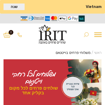
Vietnam
שנה
Ski
Ski
t
t
0
navigatio
conten
ראשי
/
משלוחי פרחים בוייטנאם