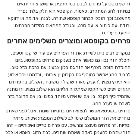
זר שמבוסס על פרחים לבנים כמו חרצית או שושן צחור יתאים
במיוחד לחג המתקרב. כאמור, הקופסא היא חלק בלתי נפרד
מהעיצוב וכך תוכלו לבחור קופסא שחורה, לבנה, אדומה או דווקא
ורודה, עם כיתוב או עם סרט, ובגודל המתאים לסידור הפרחים
המועדף עליכם.
פרחים בקופסא ומוצרים משלימים אחרים
במקרים רבים ניתן לשדרג את זר הפרחים עם עוד שי קטן וטעים,
והכלל הזה נכון גם כאשר אתם מעניקים פרחים בקופסא. ביום
ההולדת תוכלו לצרף אל הזר גם בלון צבעוני עם ברכת מזל טוב,
לכבוד החג אפשר להוסיף גם בקבוק יין איכותי , ונדמה שכל אירוע
הוא תירוץ מצוין להעניק מארז שוקולד משובח . השילוב בין פרחים
חגיגיים ויפים לשי הקטן שמתלווה אליהם הוא שילוב מצוין, וזו מתנה
שתמיד כיף לקבל, בין אם יש אירוע מיוחד במינו ובין אם מדובר בזר
לשבת או לערב החג.
פרחים בקופסא אפשר למצוא היום בחנויות שונות, אבל לפני שאתם
בוחרים את הזר המושלם שימו לב לשילוב המנצח: איכות, מראה
וטריות. זר פרחים מעוצב ומרשים, עם פרחים טריים ואיכותיים – זהו
הזר שתרצו להעניק לאדם שאתם אוהבים, לבת הזוג, לאמא או לכל