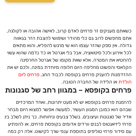
כשאתם מעניקים זר פרחים לאדם קרוב, לאישה אהובה או לקולגה,
אתם מחפשים לרוב גם כלי מהודר ושימושי להצבת הזר בגאווה
גדולה. אין ספק שהזר עצמו הוא שי מרגש להפליא, והוא מתאים
לכל אירוע ולכל סיטואציה, אבל בלי אגרטל או כד נדמה שהוא עשוי
להחטיא את המטרה. אלא שאת מקומו של אגרטל החרסינה
הקלאסי והפשוט מחליפה היום חלופה מיוחדת במינה, ולכם יש את
ההזדמנות להעניק פרחים בקופסה לכבוד החג,
פרחים ליום
הולדת
או הלידה של החברה הטובה.
פרחים בקופסא – במגוון רחב של סגנונות
להזמנת פרחים בקופסא יש לא מעט יתרונות, ואחד המרכזיים
שבהם הוא כמובן המגוון העשיר. למעשה אפשר למצוא היום מבחר
אדיר של סגנונות ועיצובים, בשלל צבעים וניחוחות. כך ניתן לשלב בין
פרחי ליזיאנטוס לבנים וורדים אדומים בקופסת פרחים, או להפתיע
עם סידור פרחי טוליפים בתוספת ענפי שרך לקישוט. אלה רק כמה