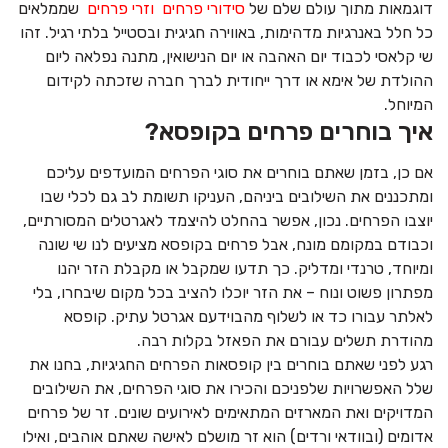
דוגמאות מתוך עולם שלם של
סידורי פרחים
וזרי פרחים
שממלאים
כל חלל באנרגיות מדהימות, באווירה חגיגית ובסטייל בלתי רגיל. זהו
שי קלאסי לכבוד יום האהבה או יום הנישואין, מתנה נפלאה ליום
ההולדת של אימא או דרך ייחודית לברך חברה שזכתה לקידום
המיוחל.
איך בוחרים פרחים בקופסא?
אם כן, בזמן שאתם בוחרים את סוגי הפרחים המועדפים עליכם
ומתכננים את השילובים ביניהם, העניקו תשומת לב גם לכלי שבו
יוצבו הפרחים. נכון, אפשר בהחלט להיצמד לאגרטלים המסורתיים,
וכבודם במקומם מונח, אבל פרחים בקופסא מציעים לנו שי שונה
ומיוחד, טרנדי ומדליק. כך תדעו שמקבל או מקבלת הזר יהנו
מפתרון פשוט ונוח – את הזר יוכלו להציב בכל מקום שיבחרו, בלי
לאלתר עבורו כד או לשלוף מהבוידעם אגרטל עתיק. קופסא
מהודרת תשלים עבורם את הפאזל בקלות רבה.
רגע לפני שאתם בוחרים בין קופסאות הפרחים החגיגיות, בחנו את
שלל האפשרויות שלפניכם והכירו את סוגי הפרחים, את השילובים
המדויקים ואת המארזים המתאימים לאירועים שונים. זר של פרחים
אדומים (ובוודאי ורדים) הוא זר מושלם לאישה שאתם אוהבים, ואילו