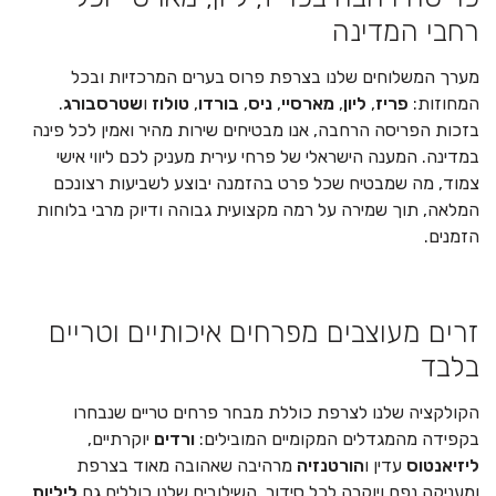
רחבי המדינה
מערך המשלוחים שלנו בצרפת פרוס בערים המרכזיות ובכל
המחוזות:
פריז
,
ליון
,
מארסיי
,
ניס
,
בורדו
,
טולוז
ו
שטרסבורג
.
בזכות הפריסה הרחבה, אנו מבטיחים שירות מהיר ואמין לכל פינה
במדינה. המענה הישראלי של פרחי עירית מעניק לכם ליווי אישי
צמוד, מה שמבטיח שכל פרט בהזמנה יבוצע לשביעות רצונכם
המלאה, תוך שמירה על רמה מקצועית גבוהה ודיוק מרבי בלוחות
הזמנים.
זרים מעוצבים מפרחים איכותיים וטריים
בלבד
הקולקציה שלנו לצרפת כוללת מבחר פרחים טריים שנבחרו
בקפידה מהמגדלים המקומיים המובילים:
ורדים
יוקרתיים,
ליזיאנטוס
עדין ו
הורטנזיה
מרהיבה שאהובה מאוד בצרפת
ומעניקה נפח ויוקרה לכל סידור. השילובים שלנו כוללים גם
ליליות