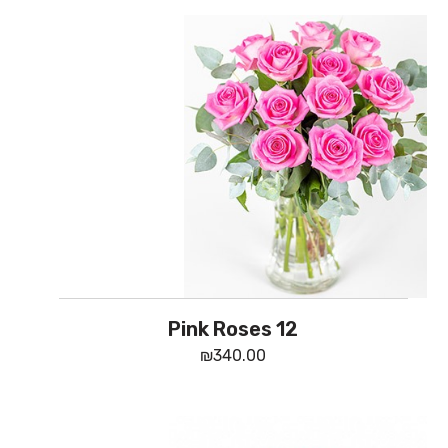
12 Pink Roses
₪
340.00