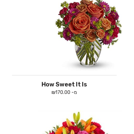
How Sweet It Is
מ-
170.00
₪