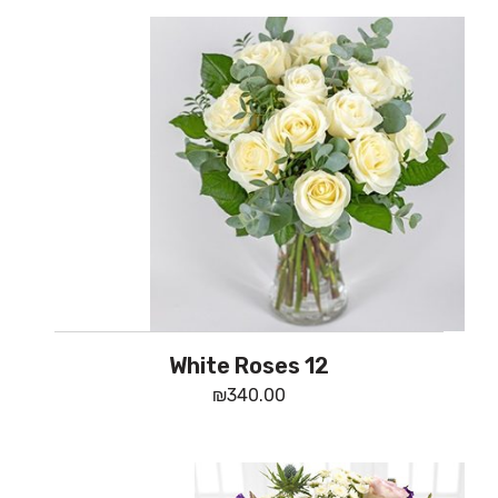
12 White Roses
₪
340.00