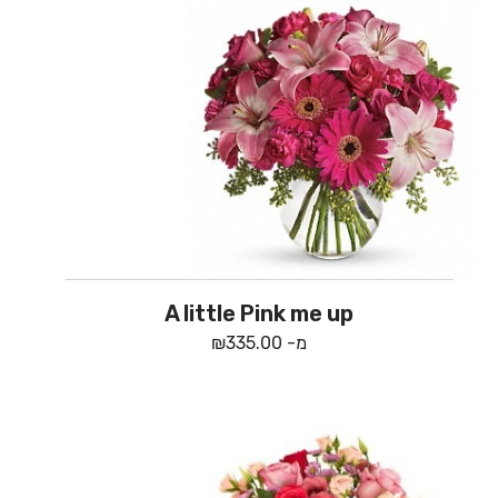
A little Pink me up
מ-
335.00
₪