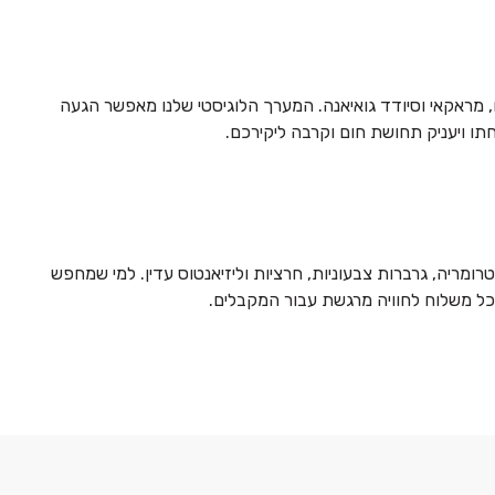
פתח: קראקס (Caracas) הבירה, מרקאיבו, ולנסיה, ברקיסימטו, מראקאי וסיודד גואיאנה. המערך הלוגיסטי שלנו מאפשר הגעה
תו ויעניק תחושת חום וקרבה ליקירכם.
רומריה, גרברות צבעוניות, חרציות וליזיאנטוס עדין. למי שמחפש
ך כל משלוח לחוויה מרגשת עבור המקבלים.