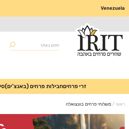
Venezuela
Skip
Skip
to
to
Products
search
navigation
content
זרי פרחים
חבילות פרחים (באנצ'ים)
סי
ראשי
/
משלוחי פרחים בוונצואלה