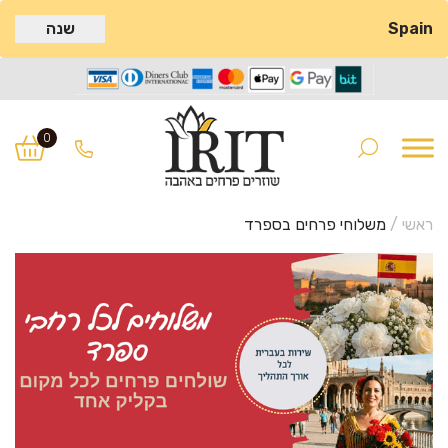
Spain
שנה
Ski
Ski
t
t
0
navigatio
conten
ראשי
/
משלוחי פרחים בספרד