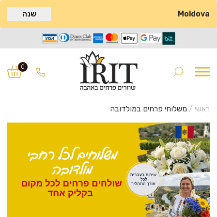
Moldova
שנה
Ski
Ski
t
t
0
navigatio
conten
ראשי
/
משלוחי פרחים במולדובה