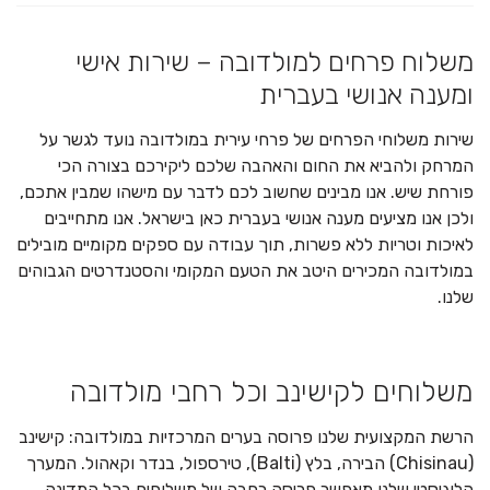
משלוח פרחים למולדובה – שירות אישי
ומענה אנושי בעברית
שירות משלוחי הפרחים של פרחי עירית במולדובה נועד לגשר על
המרחק ולהביא את החום והאהבה שלכם ליקירכם בצורה הכי
פורחת שיש. אנו מבינים שחשוב לכם לדבר עם מישהו שמבין אתכם,
ולכן אנו מציעים מענה אנושי בעברית כאן בישראל. אנו מתחייבים
לאיכות וטריות ללא פשרות, תוך עבודה עם ספקים מקומיים מובילים
במולדובה המכירים היטב את הטעם המקומי והסטנדרטים הגבוהים
שלנו.
משלוחים לקישינב וכל רחבי מולדובה
הרשת המקצועית שלנו פרוסה בערים המרכזיות במולדובה: קישינב
(Chisinau) הבירה, בלץ (Balti), טירספול, בנדר וקאהול. המערך
הלוגיסטי שלנו מאפשר פריסה רחבה של משלוחים בכל המדינה,