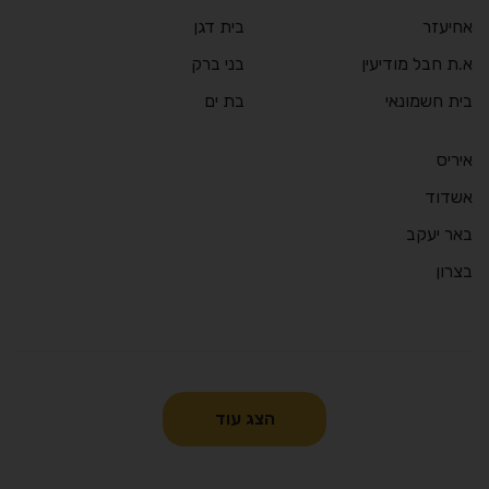
אחיעזר
בית דגן
א.ת חבל מודיעין
בני ברק
בית חשמונאי
בת ים
איריס
אשדוד
באר יעקב
בצרון
הצג עוד