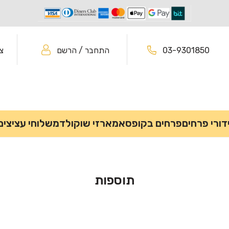
03-9301850
התחבר / הרשם
צ
דורי פרחים
פרחים בקופסא
מארזי שוקולד
משלוחי עציצים
תוספות