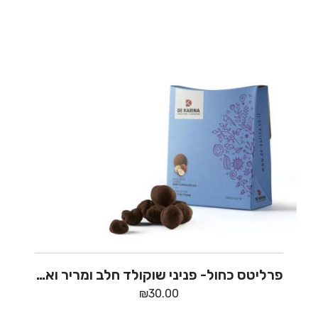
פרליטס כחול- פניני שוקולד חלב ומריר ואגוזי לוז – דה קרינה
₪
30.00