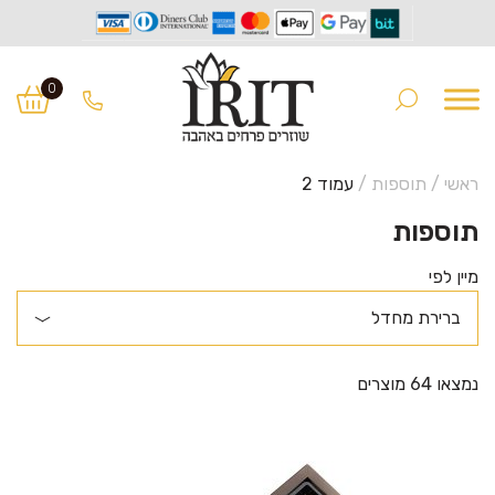
Ski
Ski
t
t
0
navigatio
conten
ראשי
/
תוספות
/
עמוד 2
תוספות
מיין לפי
נמצאו 64 מוצרים