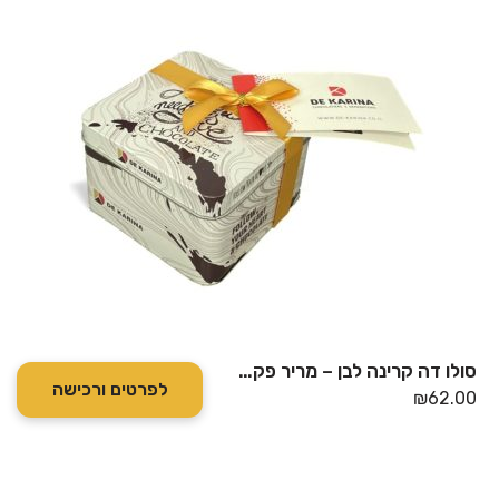
סולו דה קרינה לבן – מריר פקאן + חלב שקדים ומלח ים
לפרטים ורכישה
₪
62.00