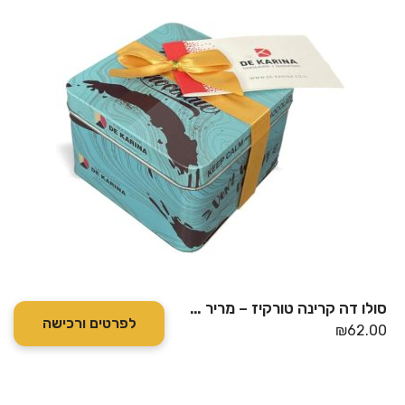
סולו דה קרינה טורקיז – מריר אגוזי לוז + מריר שקדים
לפרטים ורכישה
₪
62.00