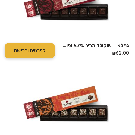
גמלא – שוקולד מריר 67% ופולי קקאו – דה קרינה
לפרטים ורכישה
₪
62.00