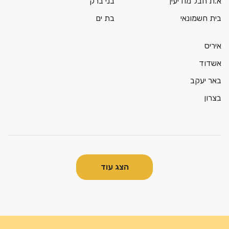
א.ת חבל מודיעין
בני ברק
בית חשמונאי
בת ים
איריס
אשדוד
באר יעקב
בצרון
הצג עוד