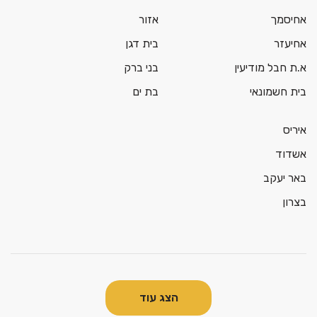
אחיסמך
אזור
אחיעזר
בית דגן
א.ת חבל מודיעין
בני ברק
בית חשמונאי
בת ים
איריס
אשדוד
באר יעקב
בצרון
הצג עוד