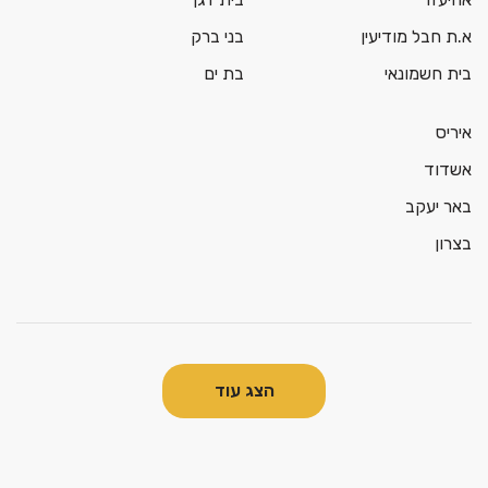
א.ת חבל מודיעין
בני ברק
בית חשמונאי
בת ים
איריס
אשדוד
באר יעקב
בצרון
הצג עוד