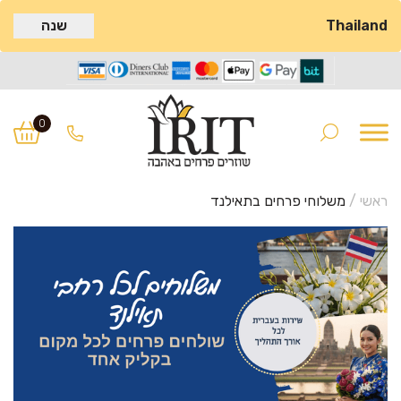
Thailand
שנה
Ski
Ski
t
t
0
navigatio
conten
ראשי
/
משלוחי פרחים בתאילנד