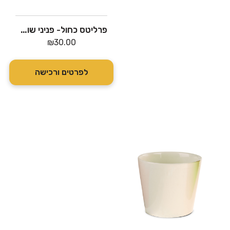
פרליטס כחול- פניני שוקולד חלב ומריר ואגוזי לוז – דה קרינה
₪
30.00
לפרטים ורכישה