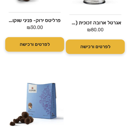
פרליטס ירוק- פניני שוקולד מריר ושקדים – דה קרינה
אגרטל ארובה זכוכית (לזר רגיל/בינוני)
₪
30.00
₪
80.00
לפרטים ורכישה
לפרטים ורכישה