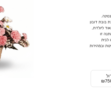
טינה.
ת בובת דובון
וד ליולדת,
תנה זו
ו לבית
ות ובמהירות
ול
₪75