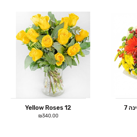
ה 7
12 Yellow Roses
₪
340.00