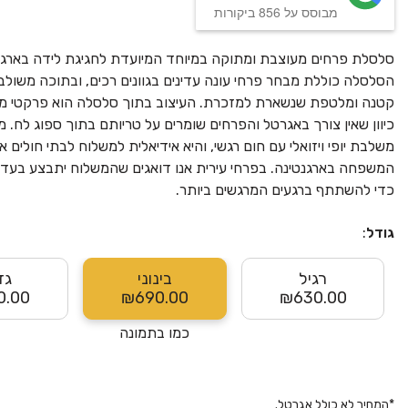
מבוסס על 856 ביקורות
סלסלת פרחים מעוצבת ומתוקה במיוחד המיועדת לחגיגת לידה בארגנ
הסלסלה כוללת מבחר פרחי עונה עדינים בגוונים רכים, ובתוכה משולב
קטנה ומלטפת שנשארת למזכרת. העיצוב בתוך סלסלה הוא פרקטי מא
כיוון שאין צורך באגרטל והפרחים שומרים על טריותם בתוך ספוג לח. מ
משלבת יופי ויזואלי עם חום רגשי, והיא אידיאלית למשלוח לבתי חולים א
המשפחה בארגנטינה. בפרחי עירית אנו דואגים שהמשלוח יתבצע בעדינ
כדי להשתתף ברגעים המרגשים ביותר.
גודל
:
רגיל
בינוני
גד
0.00
₪690.00
₪630.00
כמו בתמונה
*
המחיר לא כולל אגרטל.