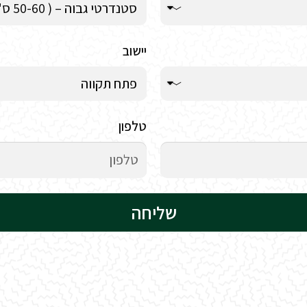
יישוב
טלפון
שליחה