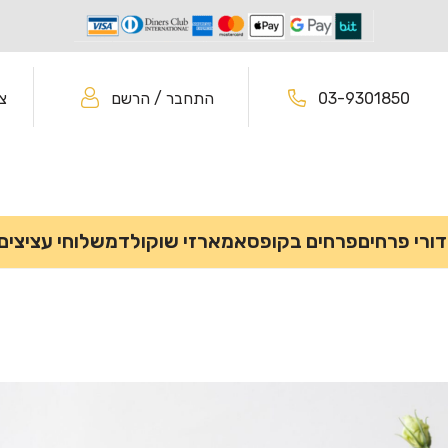
03-9301850
התחבר / הרשם
צ
דורי פרחים
פרחים בקופסא
מארזי שוקולד
משלוחי עציצים